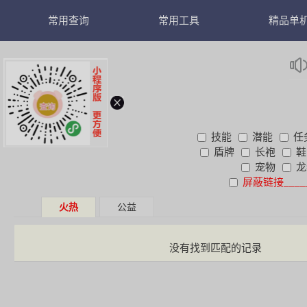
常用查询
常用工具
精品单
爆率查询
纸娃娃网页版
黑魔
资料查询
稳定1
模拟器
稳定1
技能
潜能
任
免费1
盾牌
长袍
鞋
宠物
龙
屏蔽链接___
火热
公益
没有找到匹配的记录