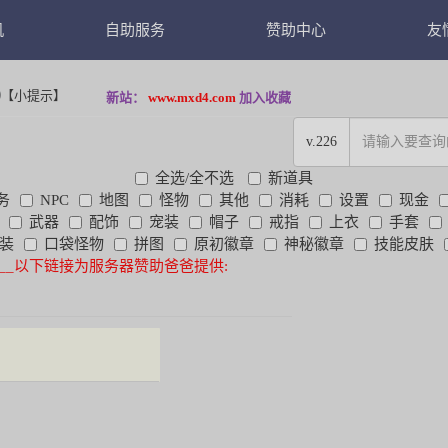
机
自助服务
赞助中心
友
法师(爆款)
暂未开发
广告赞助
【小提示】
新站：
www.mxd4.com
加入收藏
43(VIP)
直接打赏
v.226
54(新款)
全选/全不选
新道具
务
NPC
地图
怪物
其他
消耗
设置
现金
43(热门)
武器
配饰
宠装
帽子
戒指
上衣
手套
装
口袋怪物
拼图
原初徽章
神秘徽章
技能皮肤
___以下链接为服务器赞助爸爸提供: