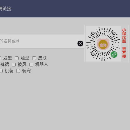
情链接
冒险岛4
mxd复古
查找
发型
脸型
皮肤
裤裙
披风
机器人
机装
骑宠